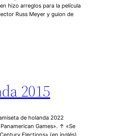
n hizo arreglos para la película
rector Russ Meyer y guion de
nda 2015
camiseta de holanda 2022
 «Panamerican Games». ↑ «Se
Century Elections» (en inglés).