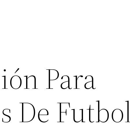
ión Para
s De Futbo