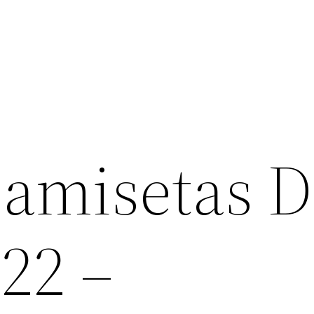
amisetas D
22 –