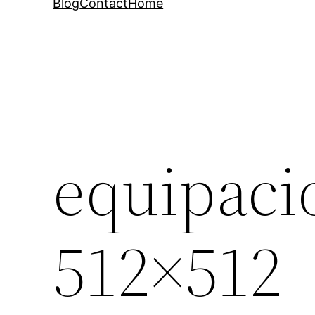
Blog
Contact
Home
equipaci
512×512