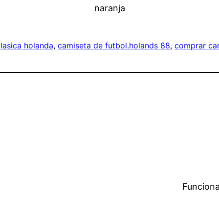
lasica holanda
, 
camiseta de futbol.holands 88
, 
comprar ca
Funciona