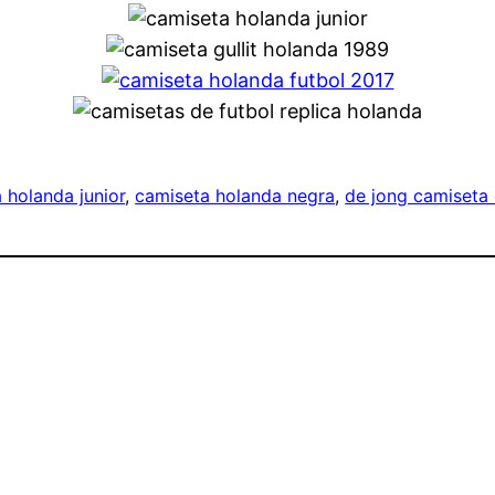
 holanda junior
, 
camiseta holanda negra
, 
de jong camiseta