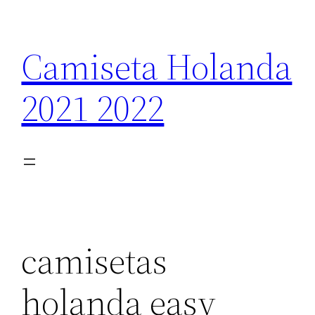
Saltar
al
Camiseta Holanda
contenido
2021 2022
camisetas
holanda easy