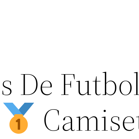
s De Futbo
a
Camise