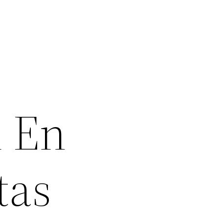
l En
tas