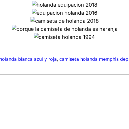
holanda blanca azul y roja
, 
camiseta holanda memphis dep