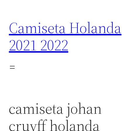
Saltar
al
Camiseta Holanda
contenido
2021 2022
camiseta johan
cruyff holanda