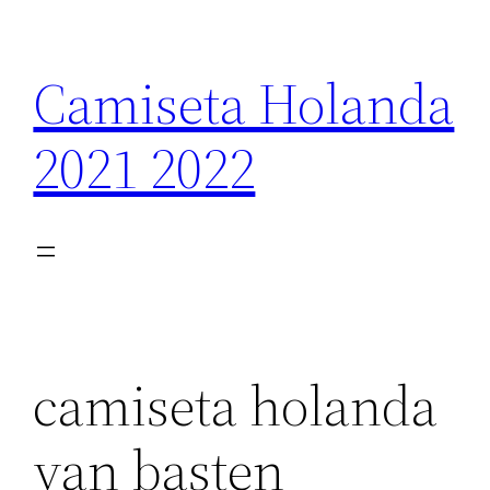
Saltar
al
Camiseta Holanda
contenido
2021 2022
camiseta holanda
van basten