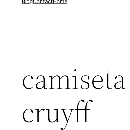
Blog
Contact
Home
camiseta
cruyff