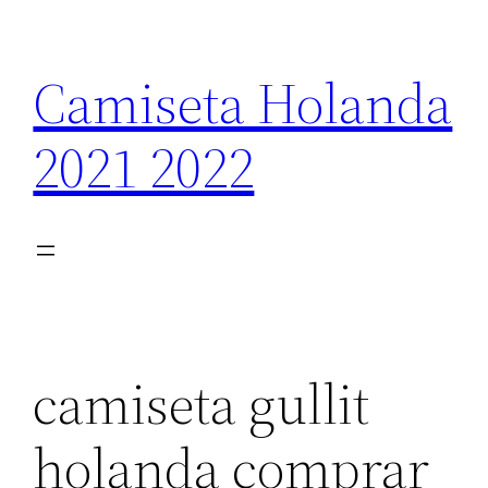
Saltar
al
Camiseta Holanda
contenido
2021 2022
camiseta gullit
holanda comprar