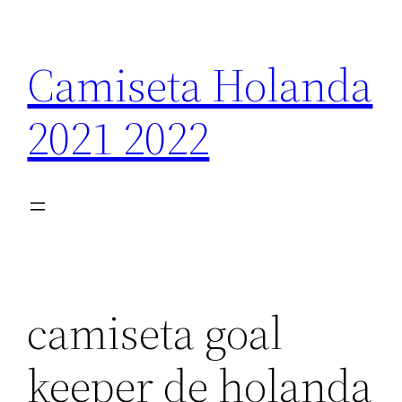
Saltar
al
Camiseta Holanda
contenido
2021 2022
camiseta goal
keeper de holanda